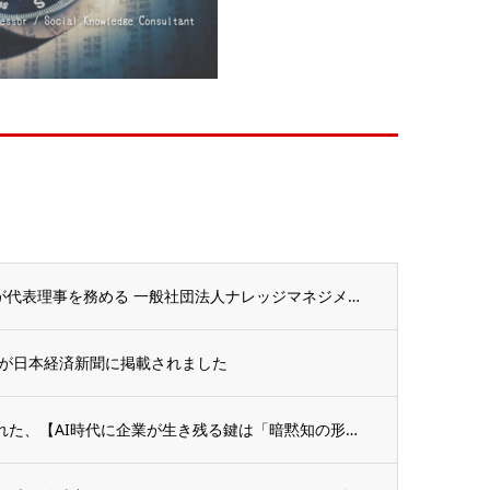
(株)ベーシックは代表取締役田原祐子が代表理事を務める 一般社団法人ナレッジマネジメン...
が日本経済新聞に掲載されました
【コラム】6月21日日経新聞に掲載された、【AI時代に企業が生き残る鍵は「暗黙知の形式...