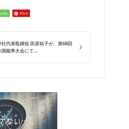
eedly
Pin it
弊社代表取締役 田原祐子が、第68回
全国能率大会にて...