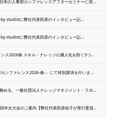
【セミナー登壇】弊社代表田原祐子が日本の人事部カンファレンスアフターセミナーに登壇しま...
 studistに弊社代表田原のインタビュー記...
 studistに弊社代表田原のインタビュー記...
ス2026春 スキル・ナレッジの属人化を防ぐ3つ...
ンファレンス2026-春-」にて特別講演を行いま...
弊社代表取締役田原祐子が代表理事を務める、一般社団法人ナレッジマネジメント・ラボと、ウ...
日本ナレッジ・マネジメント学会第28回年次大会のご案内【弊社代表田原祐子が実行委員長を...