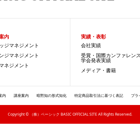
案内
実績・表彰
ッジマネジメント
会社実績
ンジマネジメント
受賞・国際カンファレン
学会発表実績
マネジメント
メディア・書籍
案内
講座案内
暗黙知の形式知化
特定商品取引法に基づく表記
プラ
Copyright © （株）ベーシック BASIC OFFICIAL SITE All Rights Reserved.