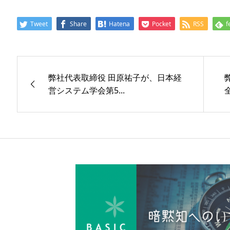
Tweet
Share
Hatena
Pocket
RSS
f
弊社代表取締役 田原祐子が、日本経
営システム学会第5...