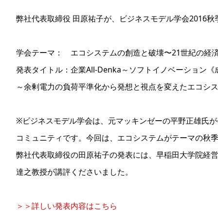
弊社代表取締役 田原祐子が、ビジネスモデル学会2016
学会テーマ： エコシステムの創造と破壊〜21世紀の経
発表タイトル：企業All-Denka～ソフトイノベーショ
～余剰電力の負荷平準化から発想と視点を変えたエコシ
※ビジネスモデル学会は、元マッキンゼーの平野正雄氏が
コミュニティです。今回は、エコシステムがテーマの秋
弊社代表取締役の田原祐子の発表には、早稲田大学院経
達之教授が講評くださいました。
＞＞詳しい発表内容はこちら