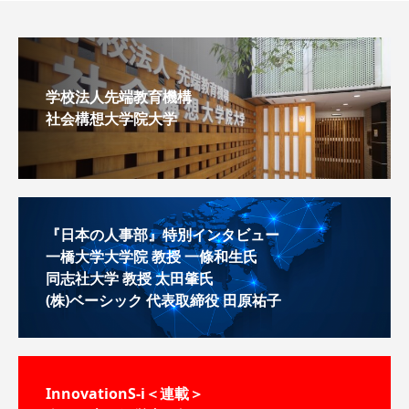
学校法人先端教育機構
社会構想大学院大学
『日本の人事部』特別インタビュー
一橋大学大学院 教授 一條和生氏
同志社大学 教授 太田肇氏
(株)ベーシック 代表取締役 田原祐子
InnovationS-i＜連載＞